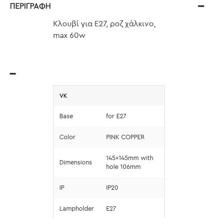
ΠΕΡΙΓΡΑΦΉ
Κλουβί για Ε27, ροζ χάλκινο,
max 60w
VK
Base
for E27
Color
PINK COPPER
145x145mm with
Dimensions
hole 106mm
IP
IP20
Lampholder
E27