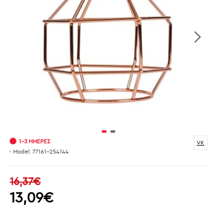
1-3 ΗΜΈΡΕΣ
VK
Model:
77161-254144
16,37€
13,09€