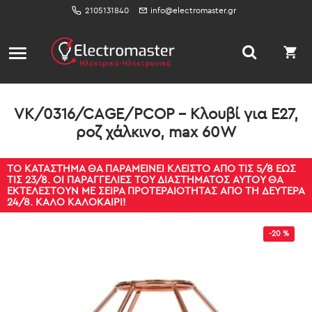
2105131840
info@electromaster.gr
VK/0316/CAGE/PCOP - Κλουβί για Ε27,
ροζ χάλκινο, max 60W
ΤΟ ΚΑΤΆΣΤΗΜΑ ΘΑ ΠΑΡΑΜΕΊΝΕΙ ΚΛΕΙΣΤΌ ΑΠΌ ΤΙΣ 5/8 ΈΩΣ
ΤΙΣ 23/8. ΟΙ ΠΑΡΑΓΓΕΛΊΕΣ ΤΟΥ ΔΙΑΣΤΉΜΑΤΟΣ ΑΥΤΟΎ ΘΑ
ΕΚΤΕΛΕΣΤΟΎΝ ΜΕ ΣΕΙΡΆ ΠΡΟΤΕΡΑΙΌΤΗΤΑΣ ΑΠΌ ΤΗ ΔΕΥΤΈΡΑ
24/8. ΚΑΛΌ ΚΑΛΟΚΑΊΡΙ!
-20 %