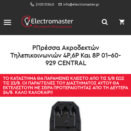
2105131840
info@electromaster.gr
PΠρέσσα Ακροδεκτών
Τηλεπικοινωνιών 4P,6P Και 8P 01-60-
929 CENTRAL
ΤΟ ΚΑΤΆΣΤΗΜΑ ΘΑ ΠΑΡΑΜΕΊΝΕΙ ΚΛΕΙΣΤΌ ΑΠΌ ΤΙΣ 5/8 ΈΩΣ
ΤΙΣ 23/8. ΟΙ ΠΑΡΑΓΓΕΛΊΕΣ ΤΟΥ ΔΙΑΣΤΉΜΑΤΟΣ ΑΥΤΟΎ ΘΑ
ΕΚΤΕΛΕΣΤΟΎΝ ΜΕ ΣΕΙΡΆ ΠΡΟΤΕΡΑΙΌΤΗΤΑΣ ΑΠΌ ΤΗ ΔΕΥΤΈΡΑ
24/8. ΚΑΛΌ ΚΑΛΟΚΑΊΡΙ!