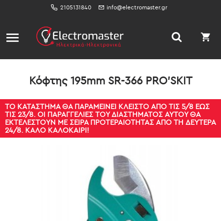
2105131840
info@electromaster.gr
Κόφτης 195mm SR-366 PRO'SKIT
ΤΟ ΚΑΤΆΣΤΗΜΑ ΘΑ ΠΑΡΑΜΕΊΝΕΙ ΚΛΕΙΣΤΌ ΑΠΌ ΤΙΣ 5/8 ΈΩΣ
ΤΙΣ 23/8. ΟΙ ΠΑΡΑΓΓΕΛΊΕΣ ΤΟΥ ΔΙΑΣΤΉΜΑΤΟΣ ΑΥΤΟΎ ΘΑ
ΕΚΤΕΛΕΣΤΟΎΝ ΜΕ ΣΕΙΡΆ ΠΡΟΤΕΡΑΙΌΤΗΤΑΣ ΑΠΌ ΤΗ ΔΕΥΤΈΡΑ
24/8. ΚΑΛΌ ΚΑΛΟΚΑΊΡΙ!