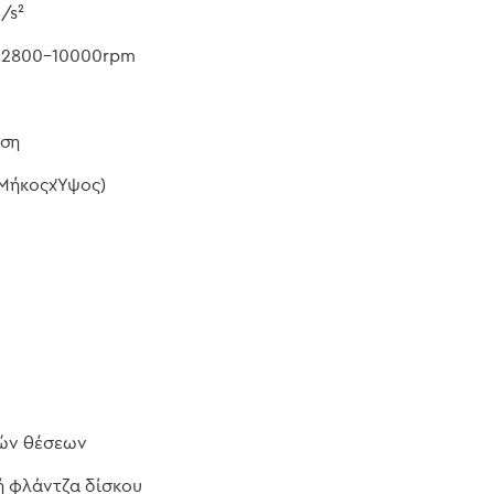
/s²
 :2800-10000rpm
ηση
(ΜήκοςxΎψος)
λών θέσεων
ή φλάντζα δίσκου