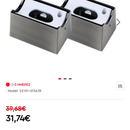
1-3 ΗΜΈΡΕΣ
VK
Model:
22101-015639
39,68€
31,74€