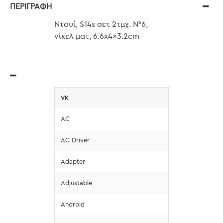
ΠΕΡΙΓΡΑΦΉ
Ντουί, S14s σετ 2τμχ. N°6,
νίκελ ματ, 6.6x4x3.2cm
VK
AC
AC Driver
Adapter
Adjustable
Android