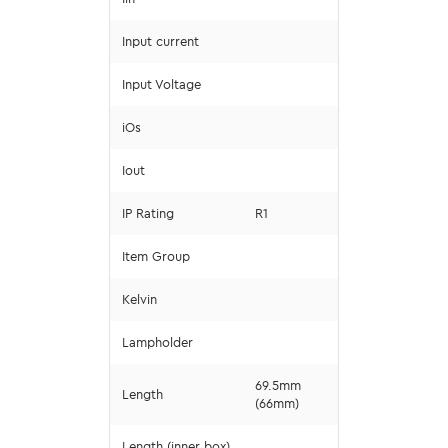
Input current
Input Voltage
iOs
Iout
IP Rating
R1
Item Group
Kelvin
Lampholder
69.5mm
Length
(66mm)
Length (inner box)