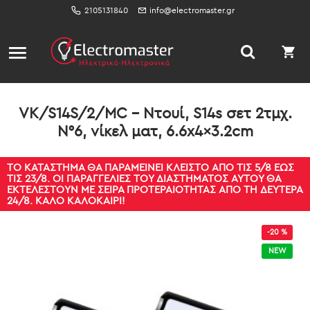
2105131840
info@electromaster.gr
VK/S14S/2/MC - Ντουί, S14s σετ 2τμχ.
N°6, νίκελ ματ, 6.6x4x3.2cm
ΤΟ ΚΑΤΆΣΤΗΜΑ ΘΑ ΠΑΡΑΜΕΊΝΕΙ ΚΛΕΙΣΤΌ ΑΠΌ ΤΙΣ 5/8 ΈΩΣ
ΤΙΣ 23/8. ΟΙ ΠΑΡΑΓΓΕΛΊΕΣ ΤΟΥ ΔΙΑΣΤΉΜΑΤΟΣ ΑΥΤΟΎ ΘΑ
ΕΚΤΕΛΕΣΤΟΎΝ ΜΕ ΣΕΙΡΆ ΠΡΟΤΕΡΑΙΌΤΗΤΑΣ ΑΠΌ ΤΗ ΔΕΥΤΈΡΑ
24/8. ΚΑΛΌ ΚΑΛΟΚΑΊΡΙ!
-20 %
NEW