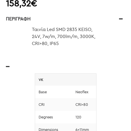
158,32€
ΠΕΡΙΓΡΑΦΉ
Ταινία Led SMD 2835 KEISO,
24V, 7w/m, 700lm/m, 3000K,
CRI>80, IP65
VK
Base
Neoflex
CRI
CRI>80
Degrees
120
Dimensions
6x11mm