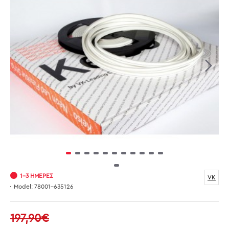
1-3 ΗΜΈΡΕΣ
VK
Model:
78001-635126
197,90€