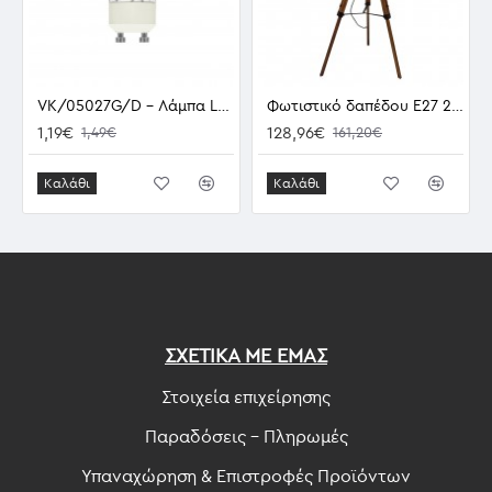
VK/05027G/D - Λάμπα Led, GU10, 3.5W, 6000K, 280lm, Dimmable
Φωτιστικό δαπέδου E27 220V τρίποδο
1,19€
128,96€
1,49€
161,20€
Καλάθι
Καλάθι
ΣΧΕΤΙΚΑ ΜΕ ΕΜΑΣ
Στοιχεία επιχείρησης
Παραδόσεις - Πληρωμές
Υπαναχώρηση & Επιστροφές Προϊόντων