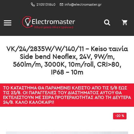
2105131840
info@electromaster.gr
VK/24/2835W/W/140/11 - Keiso ταινία
Side bend Neoflex, 24V, 9W/m,
560lm/m, 3000K, 10m/roll, CRI>80,
IP68 - 10m
ΤΟ ΚΑΤΆΣΤΗΜΑ ΘΑ ΠΑΡΑΜΕΊΝΕΙ ΚΛΕΙΣΤΌ ΑΠΌ ΤΙΣ 5/8 ΈΩΣ
ΤΙΣ 23/8. ΟΙ ΠΑΡΑΓΓΕΛΊΕΣ ΤΟΥ ΔΙΑΣΤΉΜΑΤΟΣ ΑΥΤΟΎ ΘΑ
ΕΚΤΕΛΕΣΤΟΎΝ ΜΕ ΣΕΙΡΆ ΠΡΟΤΕΡΑΙΌΤΗΤΑΣ ΑΠΌ ΤΗ ΔΕΥΤΈΡΑ
24/8. ΚΑΛΌ ΚΑΛΟΚΑΊΡΙ!
-20 %